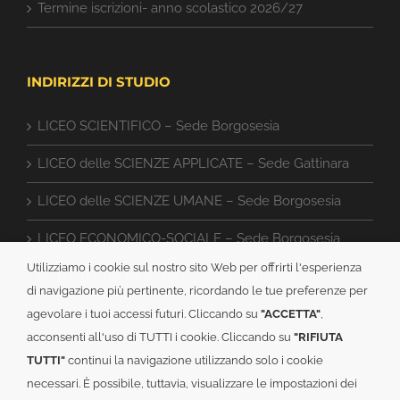
Termine iscrizioni- anno scolastico 2026/27
INDIRIZZI DI STUDIO
LICEO SCIENTIFICO – Sede Borgosesia
LICEO delle SCIENZE APPLICATE – Sede Gattinara
LICEO delle SCIENZE UMANE – Sede Borgosesia
LICEO ECONOMICO-SOCIALE – Sede Borgosesia
Utilizziamo i cookie sul nostro sito Web per offrirti l'esperienza
ISTITUTO TECNICO CAT – Sede Gattinara
di navigazione più pertinente, ricordando le tue preferenze per
agevolare i tuoi accessi futuri. Cliccando su
"ACCETTA"
,
acconsenti all'uso di TUTTI i cookie. Cliccando su
"RIFIUTA
TUTTI"
continui la navigazione utilizzando solo i cookie
necessari. È possibile, tuttavia, visualizzare le impostazioni dei