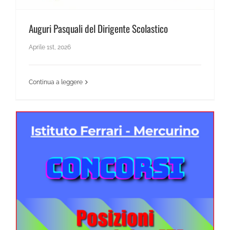
Auguri Pasquali del Dirigente Scolastico
Aprile 1st, 2026
Continua a leggere
News Scientifico
Posizioni economiche ATA Prova suppletiva