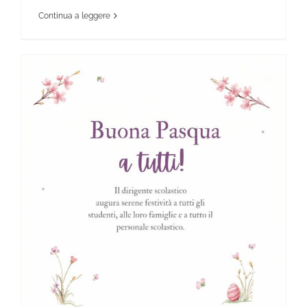
Continua a leggere
News Scientifico
Auguri Pasquali del Dirigente Scolastico