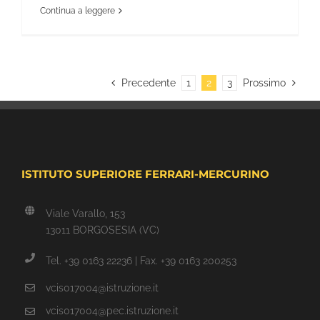
Continua a leggere
Precedente
1
2
3
Prossimo
ISTITUTO SUPERIORE FERRARI-MERCURINO
Viale Varallo, 153
13011 BORGOSESIA (VC)
Tel. +39 0163 22236 | Fax. +39 0163 200253
vcis017004@istruzione.it
vcis017004@pec.istruzione.it