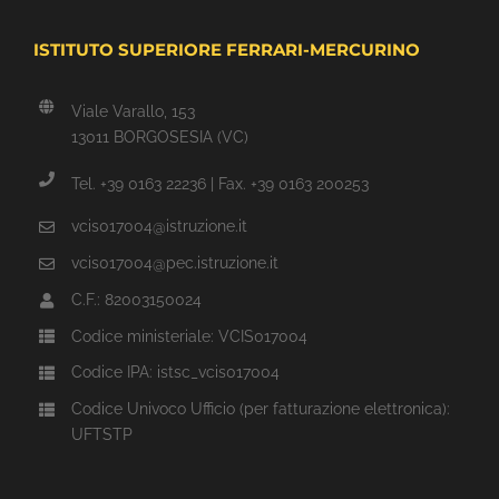
ISTITUTO SUPERIORE FERRARI-MERCURINO
Viale Varallo, 153
13011 BORGOSESIA (VC)
Tel. +39 0163 22236 | Fax. +39 0163 200253
vcis017004@istruzione.it
vcis017004@pec.istruzione.it
C.F.: 82003150024
Codice ministeriale: VCIS017004
Codice IPA: istsc_vcis017004
Codice Univoco Ufficio (per fatturazione elettronica):
UFTSTP