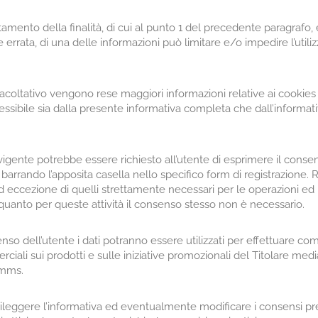
etamento della finalità, di cui al punto 1 del precedente paragrafo,
rata, di una delle informazioni può limitare e/o impedire l’utilizz
coltativo vengono rese maggiori informazioni relative ai cookies p
ssibile sia dalla presente informativa completa che dall’informa
nte potrebbe essere richiesto all’utente di esprimere il consenso
barrando l’apposita casella nello specifico form di registrazione. 
d eccezione di quelli strettamente necessari per le operazioni ed i se
anto per queste attività il consenso stesso non è necessario.
nso dell’utente i dati potranno essere utilizzati per effettuare com
iali sui prodotti e sulle iniziative promozionali del Titolare med
 mms.
ileggere l’informativa ed eventualmente modificare i consensi pre