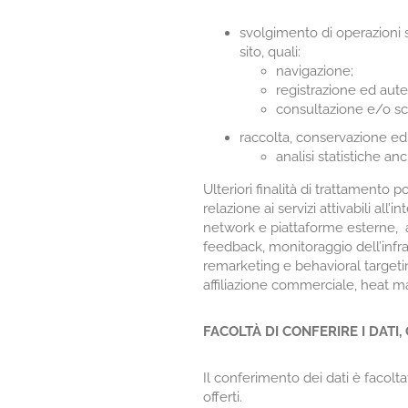
svolgimento di operazioni s
sito, quali:
navigazione;
registrazione ed aute
consultazione e/o sca
raccolta, conservazione ed 
analisi statistiche a
Ulteriori finalità di trattamento 
relazione ai servizi attivabili all
network e piattaforme esterne, ap
feedback, monitoraggio dell’infras
remarketing e behavioral targetin
affiliazione commerciale, heat ma
FACOLTÀ DI CONFERIRE I DATI
Il conferimento dei dati è facolta
offerti.