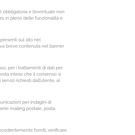
 è obbligatoria e l’eventuale non
o in pieno delle funzionalità e
resenti sul sito nel
tiva breve contenuta nel banner
, per i trattamenti di dati per
Resta inteso che il consenso si
rvizi richiesti dall’utente, al
unicazioni per indagini di
iante mailing postale, posta
cedentemente forniti, verificare