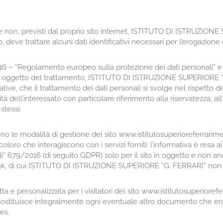
ati e non, previsti dal proprio sito internet, ISTITUTO DI ISTRUZIO
, deve trattare alcuni dati identificativi necessari per l’erogazione 
16 – “Regolamento europeo sulla protezione dei dati personali” e i
 oggetto del trattamento, ISTITUTO DI ISTRUZIONE SUPERIORE “
ive, che il trattamento dei dati personali si svolge nel rispetto dei 
 dell’interessato con particolare riferimento alla riservatezza, all’
stessi.
 le modalità di gestione del sito www.istitutosuperioreferrarimerc
 coloro che interagiscono con i servizi forniti: l’informativa è res
li” 679/2016 (di seguito GDPR) solo per il sito in oggetto e non an
e link, di cui ISTITUTO DI ISTRUZIONE SUPERIORE “G. FERRARI” non
a e personalizzata per i visitatori del sito www.istitutosuperiorefer
stituisce integralmente ogni eventuale altro documento che era
es.