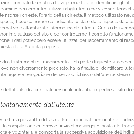
zioni con dati detenuti da terzi, permettere di identificare gli uten
 a dominio dei computer utilizzati dagli utenti che si connettono al si
 risorse richieste, l’orario della richiesta, il metodo utilizzato nel s
sposta, il codice numerico indicante lo stato della risposta data dal
 operativo e all’ambiente informatico dell’utente. Questi dati vengono
 anonime sull’uso del sito e per controllarne il corretto funziona
e. I dati potrebbero essere utilizzati per l’accertamento di respons
chiesta delle Autorità preposte.
 di altri strumenti di tracciamento – da parte di questo sito o dei tit
ove non diversamente precisato, ha la finalità di identificare l’uten
te legate all’erogazione del servizio richiesto dall’utente stesso.
ell’utente di alcuni dati personali potrebbe impedire al sito di ero
volontariamente dall’utente
tente ha la possibilità di trasmettere propri dati personali (es. indiri
la compilazione di forms o l’invio di messaggi di posta elettronica
cita e volontaria, e comporta la successiva acquisizione dell’indiri