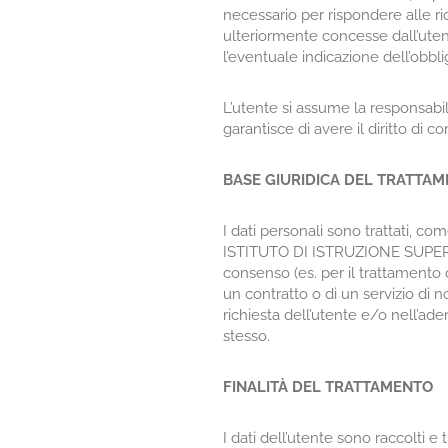
necessario per rispondere alle rich
ulteriormente concesse dall’uten
l’eventuale indicazione dell’obbli
L’utente si assume la responsabil
garantisce di avere il diritto di co
BASE GIURIDICA DEL TRATTA
I dati personali sono trattati, co
ISTITUTO DI ISTRUZIONE SUPERIOR
consenso (es. per il trattamento 
un contratto o di un servizio di n
richiesta dell’utente e/o nell’ade
stesso.
FINALITÀ DEL TRATTAMENTO
I dati dell’utente sono raccolti e t