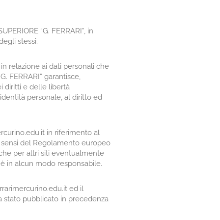
NE SUPERIORE “G. FERRARI”, in
degli stessi.
n relazione ai dati personali che
G. FERRARI” garantisce,
diritti e delle libertà
identità personale, al diritto ed
urino.edu.it in riferimento al
a ai sensi del Regolamento europeo
che per altri siti eventualmente
 è in alcun modo responsabile.
rarimercurino.edu.it ed il
 stato pubblicato in precedenza