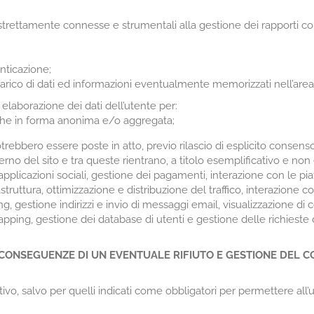
trettamente connesse e strumentali alla gestione dei rapporti con g
nticazione;
rico di dati ed informazioni eventualmente memorizzati nell’area 
elaborazione dei dati dell’utente per:
nche in forma anonima e/o aggregata;
potrebbero essere poste in atto, previo rilascio di esplicito consen
’interno del sito e tra queste rientrano, a titolo esemplificativo e no
plicazioni sociali, gestione dei pagamenti, interazione con le pia
truttura, ottimizzazione e distribuzione del traffico, interazione co
g, gestione indirizzi e invio di messaggi email, visualizzazione di
pping, gestione dei database di utenti e gestione delle richieste 
, CONSEGUENZE DI UN EVENTUALE RIFIUTO E GESTIONE DEL 
tivo, salvo per quelli indicati come obbligatori per permettere all’