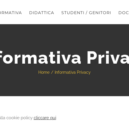
ORMATIVA
DIDATTICA
STUDENTI / GENITORI
DOC
formativa Priv
Home
Informativa Privacy
la cookie policy
cliccare qui