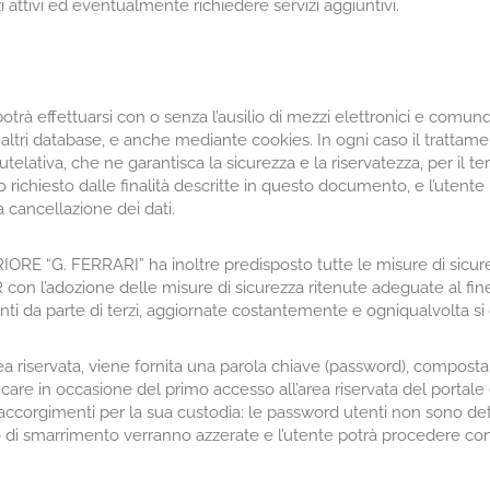
i attivi ed eventualmente richiedere servizi aggiuntivi.
 potrà effettuarsi con o senza l’ausilio di mezzi elettronici e comu
altri database, e anche mediante cookies. In ogni caso il trattame
utelativa, che ne garantisca la sicurezza e la riservatezza, per il
, o richiesto dalle finalità descritte in questo documento, e l’ute
a cancellazione dei dati.
 “G. FERRARI” ha inoltre predisposto tutte le misure di sicurez
con l’adozione delle misure di sicurezza ritenute adeguate al fine d
enti da parte di terzi, aggiornate costantemente e ogniqualvolta si 
rea riservata, viene fornita una parola chiave (password), composta 
care in occasione del primo accesso all’area riservata del port
accorgimenti per la sua custodia: le password utenti non sono det
o di smarrimento verranno azzerate e l’utente potrà procedere co