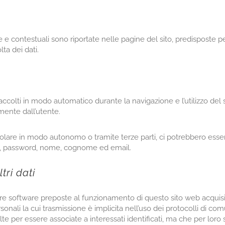
e contestuali sono riportate nelle pagine del sito, predisposte per 
ta dei dati.
ccolti in modo automatico durante la navigazione e l’utilizzo del sit
mente dall’utente.
Titolare in modo autonomo o tramite terze parti, ci potrebbero esser
izzo, password, nome, cognome ed email.
tri dati
dure software preposte al funzionamento di questo sito web acquisi
onali la cui trasmissione è implicita nell’uso dei protocolli di comu
e per essere associate a interessati identificati, ma che per loro