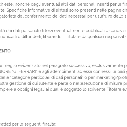
ieste, nonché degli eventuali altri dati personali inseriti per le fin
te. Specifiche informative di sintesi sono presenti nelle pagine 
gatorietà del conferimento dei dati necessari per usufruire dello sp
ità dei dati personali di terzi eventualmente pubblicati o condivis
municarli o diffonderli, liberando il Titolare da qualsiasi responsabil
MENTO
me meglio evidenziato nel paragrafo successivo, esclusivamente per fi
E “G. FERRARI” e agli adempimenti ad essa connessi; le basi giu
delle “categorie particolari di dati personali” o per marketing/prof
ostra gestione di cui l’utente è parte o nell’esecuzione di misure p
mpiere a obblighi legali ai quali è soggetto lo scrivente Titolare e
rattati per le seguenti finalità: