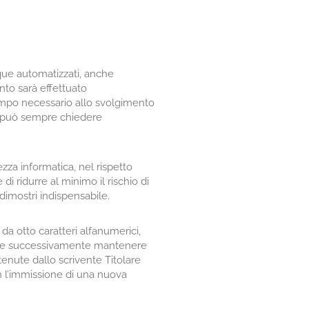
nque automatizzati, anche
nto sarà effettuato
 tempo necessario allo svolgimento
nte può sempre chiedere
za informatica, nel rispetto
i ridurre al minimo il rischio di
dimostri indispensabile.
da otto caratteri alfanumerici,
ale e successivamente mantenere
enute dallo scrivente Titolare
n l’immissione di una nuova