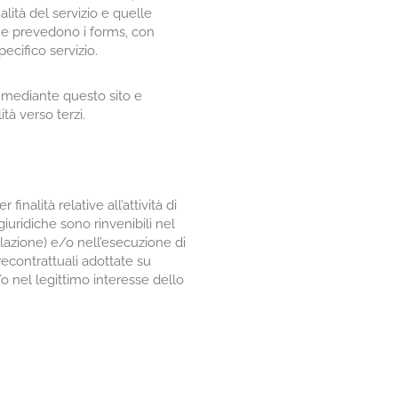
alità del servizio e quelle
che prevedono i forms, con
ecifico servizio.
i mediante questo sito e
ità verso terzi.
nalità relative all’attività di
ridiche sono rinvenibili nel
ilazione) e/o nell’esecuzione di
recontrattuali adottate su
/o nel legittimo interesse dello