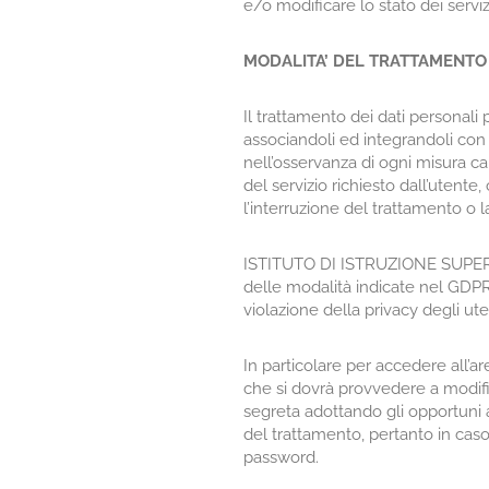
e/o modificare lo stato dei serviz
MODALITA’ DEL TRATTAMENTO
Il trattamento dei dati personali
associandoli ed integrandoli con 
nell’osservanza di ogni misura ca
del servizio richiesto dall’utente
l’interruzione del trattamento o l
ISTITUTO DI ISTRUZIONE SUPERIORE
delle modalità indicate nel GDPR 
violazione della privacy degli ut
In particolare per accedere all’a
che si dovrà provvedere a modifi
segreta adottando gli opportuni 
del trattamento, pertanto in cas
password.