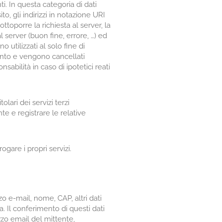
ti. In questa categoria di dati
to, gli indirizzi in notazione URI
ottoporre la richiesta al server, la
 server (buon fine, errore, …) ed
 utilizzati al solo fine di
mento e vengono cancellati
abilità in caso di ipotetici reati
olari dei servizi terzi
te e registrare le relative
gare i propri servizi.
zzo e-mail, nome, CAP, altri dati
. Il conferimento di questi dati
zzo email del mittente,