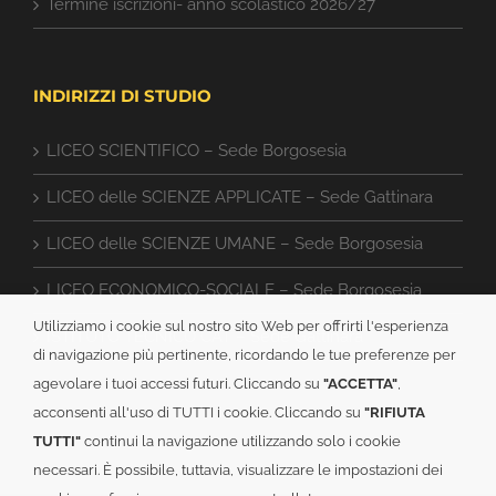
Termine iscrizioni- anno scolastico 2026/27
INDIRIZZI DI STUDIO
LICEO SCIENTIFICO – Sede Borgosesia
LICEO delle SCIENZE APPLICATE – Sede Gattinara
LICEO delle SCIENZE UMANE – Sede Borgosesia
LICEO ECONOMICO-SOCIALE – Sede Borgosesia
Utilizziamo i cookie sul nostro sito Web per offrirti l'esperienza
ISTITUTO TECNICO CAT – Sede Gattinara
di navigazione più pertinente, ricordando le tue preferenze per
agevolare i tuoi accessi futuri. Cliccando su
"ACCETTA"
,
acconsenti all'uso di TUTTI i cookie. Cliccando su
"RIFIUTA
TUTTI"
continui la navigazione utilizzando solo i cookie
necessari. È possibile, tuttavia, visualizzare le impostazioni dei