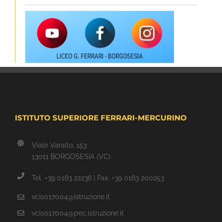
ISTITUTO SUPERIORE FERRARI-MERCURINO
Viale Varallo, 153
13011 BORGOSESIA (VC)
Tel. +39 0163 22236 | Fax. +39 0163 200253
vcis017004@istruzione.it
vcis017004@pec.istruzione.it