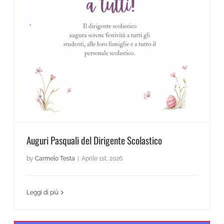
News Scientifico
Auguri Pasquali del Dirigente Scolastico
Auguri Pasquali del Dirigente Scolastico
by
Carmelo Testa
|
Aprile 1st, 2026
Leggi di più