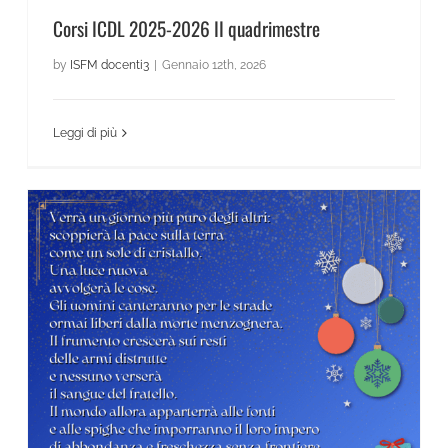
Corsi ICDL 2025-2026 II quadrimestre
by
ISFM docenti3
|
Gennaio 12th, 2026
Leggi di più
News Scientifico