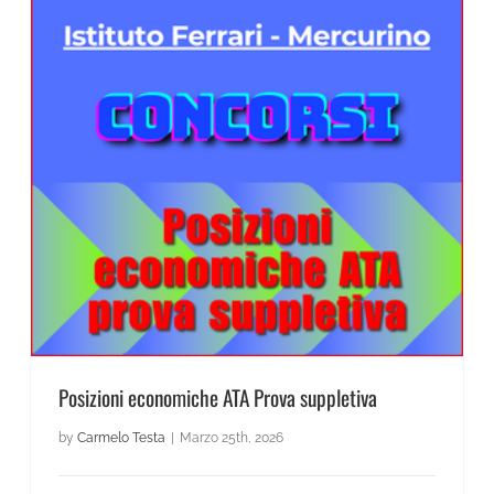
News Scientifico
Posizioni economiche ATA Prova suppletiva
Posizioni economiche ATA Prova suppletiva
by
Carmelo Testa
|
Marzo 25th, 2026