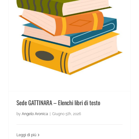
News Scientifico
Sede GATTINARA – Elenchi libri di testo
Sede GATTINARA – Elenchi libri di testo
by
Angelo Aronica
|
Giugno 5th, 2026
Leggi di più