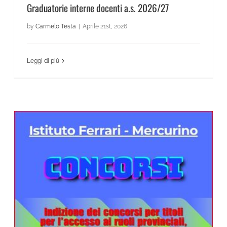
Graduatorie interne docenti a.s. 2026/27
by
Carmelo Testa
|
Aprile 21st, 2026
Leggi di più
Avviso pubblicazione bando prima fascia 2026/27