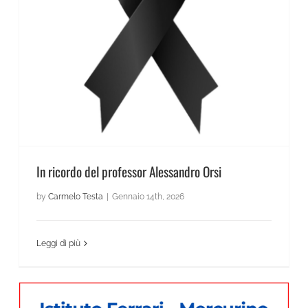
News Scientifico
In ricordo del professor Alessandro Orsi
by
Carmelo Testa
|
Gennaio 14th, 2026
Leggi di più