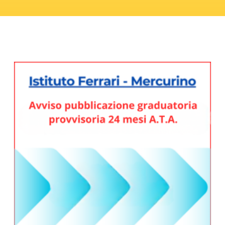
Avviso pubblicazione graduatoria provvisoria 24 mesi A.T.A. – A.S. 2026/27