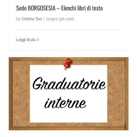
Sede BORGOSESIA – Elenchi libri di testo
by
Cristina Tosi
|
Giugno 3rd, 2026
Leggi di più
Graduatorie interne docenti a.s. 2026/27