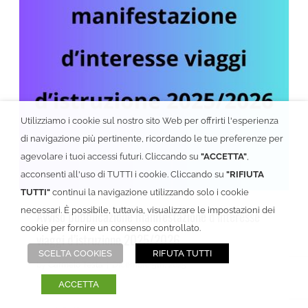
Avviso pubblicazione manifestazione d’interesse viaggi d’istruzione 2025/2026
Utilizziamo i cookie sul nostro sito Web per offrirti l'esperienza
di navigazione più pertinente, ricordando le tue preferenze per
agevolare i tuoi accessi futuri. Cliccando su
"ACCETTA"
,
acconsenti all'uso di TUTTI i cookie. Cliccando su
"RIFIUTA
TUTTI"
continui la navigazione utilizzando solo i cookie
necessari. È possibile, tuttavia, visualizzare le impostazioni dei
Avviso pubblicazione manifestazione d’interesse
cookie per fornire un consenso controllato.
viaggi d’istruzione 2025/2026
SCELTA COOKIES
RIFUTA TUTTI
by
Carmelo Testa
|
Dicembre 5th, 2025
ACCETTA