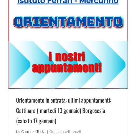
News Scienze Umane
Orientamento in entrata: ultimi appuntamenti: Gattinara ( martedì 13 gennaio) Borgosesia (sabato 17 gennaio)
Orientamento in entrata: ultimi appuntamenti:
Gattinara ( martedì 13 gennaio) Borgosesia
(sabato 17 gennaio)
by
Carmelo Testa
|
Gennaio 12th, 2026