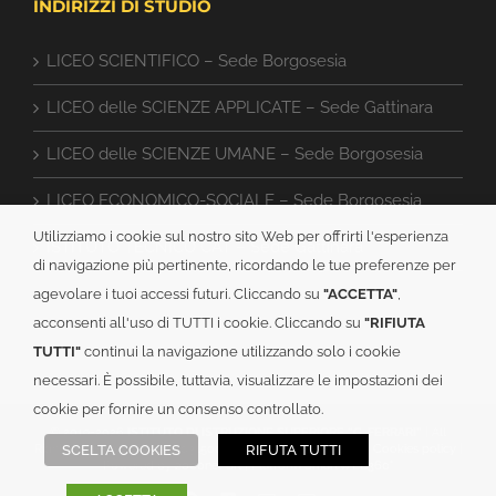
INDIRIZZI DI STUDIO
LICEO SCIENTIFICO – Sede Borgosesia
LICEO delle SCIENZE APPLICATE – Sede Gattinara
LICEO delle SCIENZE UMANE – Sede Borgosesia
LICEO ECONOMICO-SOCIALE – Sede Borgosesia
Utilizziamo i cookie sul nostro sito Web per offrirti l'esperienza
ISTITUTO TECNICO CAT – Sede Gattinara
di navigazione più pertinente, ricordando le tue preferenze per
agevolare i tuoi accessi futuri. Cliccando su
"ACCETTA"
,
acconsenti all'uso di TUTTI i cookie. Cliccando su
"RIFIUTA
TUTTI"
continui la navigazione utilizzando solo i cookie
necessari. È possibile, tuttavia, visualizzare le impostazioni dei
cookie per fornire un consenso controllato.
© 2019-
2026
ISTITUTO DI ISTRUZIONE SUPERIORE “G. FERRARI”
| All
Rights Reserved | C.F.: 82003150024 |
Informativa PRIVACY
|
Cookies policy
|
SCELTA COOKIES
RIFUTA TUTTI
Powered by
2000net Srl
| Platform
SmartWEB360°