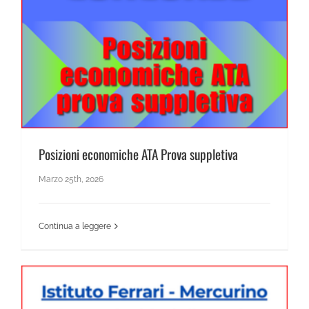
News Scientifico
Posizioni economiche ATA Prova suppletiva
Posizioni economiche ATA Prova suppletiva
Marzo 25th, 2026
Continua a leggere