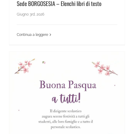
Sede BORGOSESIA – Elenchi libri di testo
Giugno 3rd, 2026
Continua a leggere
News Scientifico
Auguri Pasquali del Dirigente Scolastico