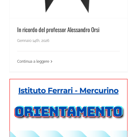
In ricordo del professor Alessandro Orsi
Gennaio 14th, 2026
Continua a leggere
News Scienze Umane
Orientamento in entrata: ultimi appuntamenti: Gattinara ( martedì 13 gennaio) Borgosesia (sabato 17 gennaio)