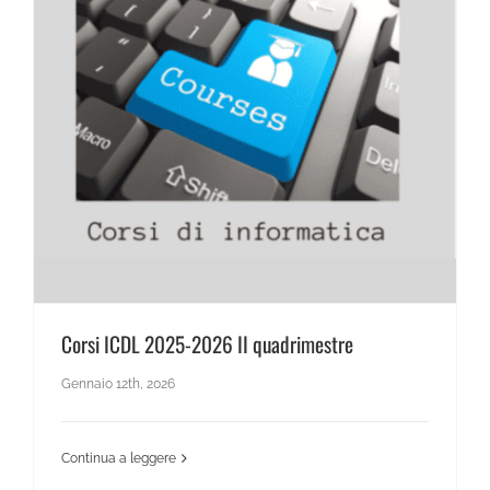
News Scientifico
Corsi ICDL 2025-2026 II quadrimestre
Gennaio 12th, 2026
Continua a leggere