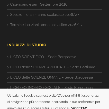
Calendario esami Settembre 2026
Spezzoni orari – anno scolastico 2026/27
Termine iscrizioni- anno scolastico 2026/27
INDIRIZZI DI STUDIO
LICEO SCIENTIFICO – Sede Borgosesia
LICEO delle SCIENZE APPLICATE – Sede Gattinara
LICEO delle SCIENZE UMANE – Sede Borgosesia
LICEO ECONOMICO-SOCIALE – Sede Borgosesia
Utilizziamo i cookie sul nostro sito Web per offrirti l'esperienza
ISTITUTO TECNICO CAT – Sede Gattinara
di navigazione più pertinente, ricordando le tue preferenze per
agevolare i tuoi accessi futuri. Cliccando su
"ACCETTA"
,