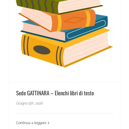
News Scientifico
Sede GATTINARA – Elenchi libri di testo
Sede GATTINARA – Elenchi libri di testo
Giugno 5th, 2026
Continua a leggere