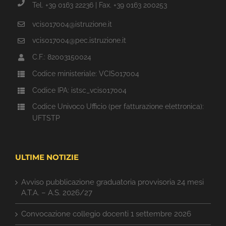
Tel. +39 0163 22236 | Fax. +39 0163 200253
vcis017004@istruzione.it
vcis017004@pec.istruzione.it
C.F.: 82003150024
Codice ministeriale: VCIS017004
Codice IPA: istsc_vcis017004
Codice Univoco Ufficio (per fatturazione elettronica):
UFTSTP
ULTIME NOTIZIE
Avviso pubblicazione graduatoria provvisoria 24 mesi
A.T.A. – A.S. 2026/27
Convocazione collegio docenti 1 settembre 2026