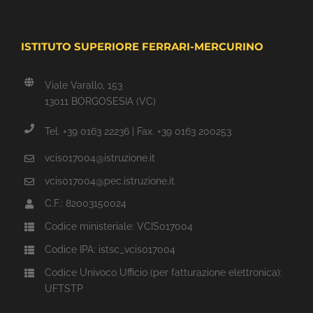
ISTITUTO SUPERIORE FERRARI-MERCURINO
Viale Varallo, 153
13011 BORGOSESIA (VC)
Tel. +39 0163 22236 | Fax. +39 0163 200253
vcis017004@istruzione.it
vcis017004@pec.istruzione.it
C.F.: 82003150024
Codice ministeriale: VCIS017004
Codice IPA: istsc_vcis017004
Codice Univoco Ufficio (per fatturazione elettronica):
UFTSTP