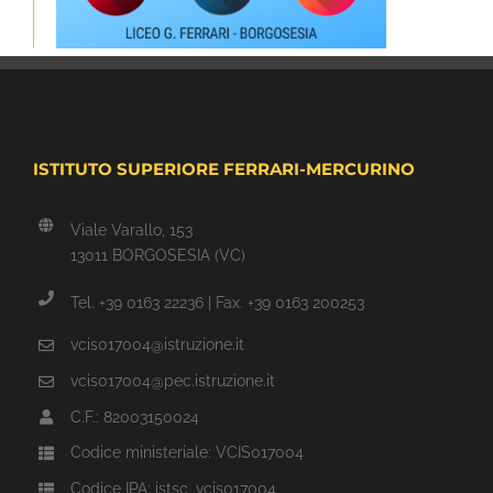
ISTITUTO SUPERIORE FERRARI-MERCURINO
Viale Varallo, 153
13011 BORGOSESIA (VC)
Tel. +39 0163 22236 | Fax. +39 0163 200253
vcis017004@istruzione.it
vcis017004@pec.istruzione.it
C.F.: 82003150024
Codice ministeriale: VCIS017004
Codice IPA: istsc_vcis017004