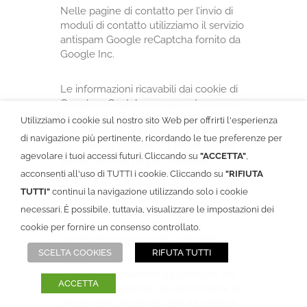
Nelle pagine di contatto per l’invio di
moduli di contatto utilizziamo il servizio
antispam Google reCaptcha fornito da
Google Inc.
Le informazioni ricavabili dai cookie di
Google reCaptcha vengono trasmesse
dal browser dell’utente a Google Inc.
Utilizziamo i cookie sul nostro sito Web per offrirti l'esperienza
che potrebbe utilizzare i dati raccolti
di navigazione più pertinente, ricordando le tue preferenze per
per contestualizzare o personalizzare
agevolare i tuoi accessi futuri. Cliccando su
"ACCETTA"
,
gli annunci del proprio network
acconsenti all'uso di TUTTI i cookie. Cliccando su
"RIFIUTA
pubblicitario.
TUTTI"
continui la navigazione utilizzando solo i cookie
necessari. È possibile, tuttavia, visualizzare le impostazioni dei
Disabilitando i cookies di Google
reCaptcha i moduli di contatto
cookie per fornire un consenso controllato.
potrebbero non essere utilizzabili.
SCELTA COOKIES
RIFUTA TUTTI
L’utente continuando ad usufruire dei
ACCETTA
servizi del presente sito acconsente al
trattamento dei propri dati da parte di