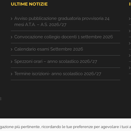
ULTIME NOTIZIE
Avviso pubblicazione graduatoria provvisoria 24
mesi A.T.A. – A.S. 2026/27
Convocazione collegio docenti 1 settembre 2026
Calendario esami Settembre 2026
Spezzoni orari – anno scolastico 2026/27
Termine iscrizioni- anno scolastico 2026/27
):
avigazione più pertinente, ricordando le tue preferenze per agevolare i tuoi 