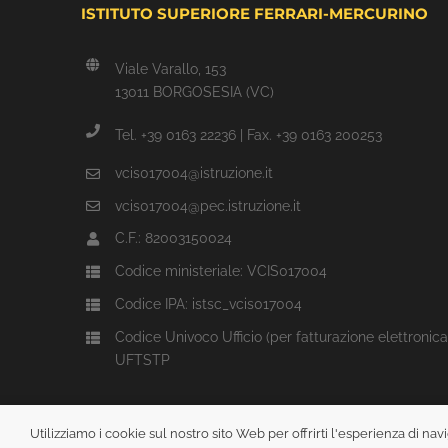
ISTITUTO SUPERIORE FERRARI-MERCURINO
Viale Varallo, 153
13011 BORGOSESIA (VC)
Tel. +39 0163 22236 | Fax. +39 0163 200253
vcis017004@istruzione.it
vcis017004@pec.istruzione.it
C.F.: 82003150024
Codice ministeriale: VCIS017004
Codice IPA: istsc_vcis017004
Codice Univoco Ufficio (per fatturazione elettronica
UFTSTP
Utilizziamo i cookie sul nostro sito Web per offrirti l'esperienza di n