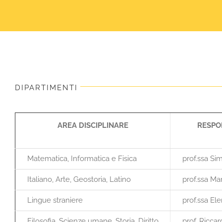
DIPARTIMENTI
AREA DISCIPLINARE
RESPO
Matematica, Informatica e Fisica
prof.ssa S
Italiano, Arte, Geostoria, Latino
prof.ssa Mar
Lingue straniere
prof.ssa Ele
Filosofia, Scienze umane, Storia, Diritto
prof. Ricca