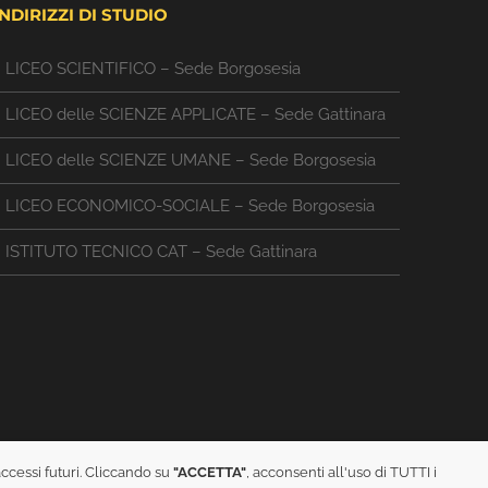
INDIRIZZI DI STUDIO
LICEO SCIENTIFICO – Sede Borgosesia
LICEO delle SCIENZE APPLICATE – Sede Gattinara
LICEO delle SCIENZE UMANE – Sede Borgosesia
LICEO ECONOMICO-SOCIALE – Sede Borgosesia
ISTITUTO TECNICO CAT – Sede Gattinara
accessi futuri. Cliccando su
"ACCETTA"
, acconsenti all'uso di TUTTI i