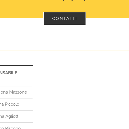
CONTATTI
NSABILE
imona Mazzone
ia Piccolo
na Agliotti
rdo Piscopo