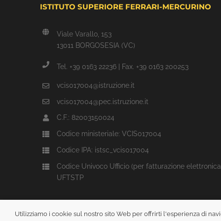
ISTITUTO SUPERIORE FERRARI-MERCURINO
Viale Varallo, 153
13011 BORGOSESIA (VC)
Tel. +39 0163 22236 | Fax. +39 0163 200253
vcis017004@istruzione.it
vcis017004@pec.istruzione.it
C.F.: 82003150024
Codice ministeriale: VCIS017004
Codice IPA: istsc_vcis017004
Codice Univoco Ufficio (per fatturazione elettronica
UFTSTP
Utilizziamo i cookie sul nostro sito Web per offrirti l'esperienza di n