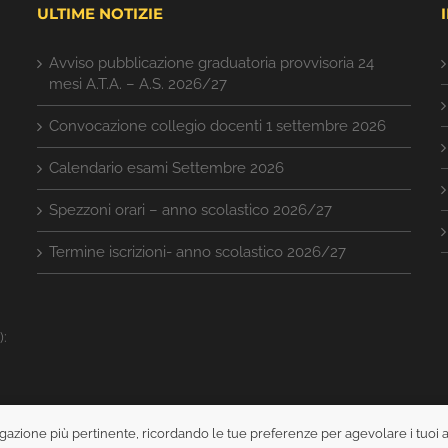
ULTIME NOTIZIE
Avviso pubblicazione graduatoria provvisoria 24
mesi A.T.A. – A.S. 2026/27
Convocazione collegio docenti 1 settembre 2026
Calendario esami Settembre 2026
Spezzoni orari – anno scolastico 2026/27
Termine iscrizioni- anno scolastico 2026/27
):
avigazione più pertinente, ricordando le tue preferenze per agevolare i tuoi 