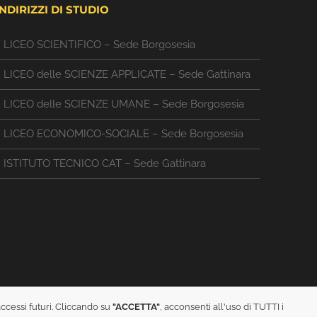
INDIRIZZI DI STUDIO
LICEO SCIENTIFICO – Sede Borgosesia
LICEO delle SCIENZE APPLICATE – Sede Gattinara
LICEO delle SCIENZE UMANE – Sede Borgosesia
LICEO ECONOMICO-SOCIALE – Sede Borgosesia
ISTITUTO TECNICO CAT – Sede Gattinara
accessi futuri. Cliccando su
"ACCETTA"
, acconsenti all'uso di TUTTI i