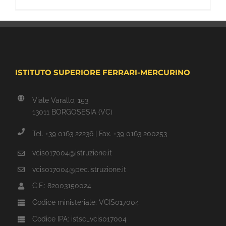
ISTITUTO SUPERIORE FERRARI-MERCURINO
Viale Varallo, 153
13011 BORGOSESIA (VC)
Tel. +39 0163 22236 | Fax. +39 0163 200253
vcis017004@istruzione.it
vcis017004@pec.istruzione.it
C.F.: 82003150024
Codice ministeriale: VCIS017004
Codice IPA: istsc_vcis017004