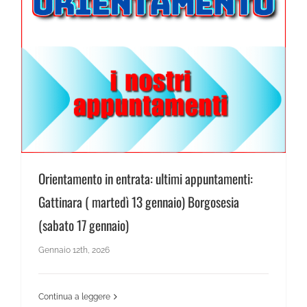
News Scienze Umane
Orientamento in entrata: ultimi appuntamenti: Gattinara ( martedì 13 gennaio) Borgosesia (sabato 17 gennaio)
Orientamento in entrata: ultimi appuntamenti:
Gattinara ( martedì 13 gennaio) Borgosesia
(sabato 17 gennaio)
Gennaio 12th, 2026
Continua a leggere