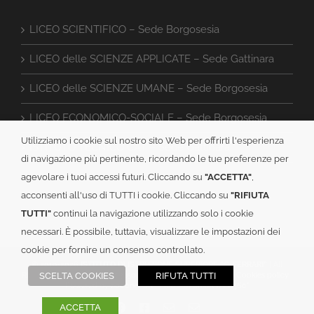
LICEO SCIENTIFICO – Sede Borgosesia
LICEO delle SCIENZE APPLICATE – Sede Gattinara
LICEO delle SCIENZE UMANE – Sede Borgosesia
LICEO ECONOMICO-SOCIALE – Sede Borgosesia
Utilizziamo i cookie sul nostro sito Web per offrirti l'esperienza
ISTITUTO TECNICO CAT – Sede Gattinara
di navigazione più pertinente, ricordando le tue preferenze per
agevolare i tuoi accessi futuri. Cliccando su
"ACCETTA"
,
acconsenti all'uso di TUTTI i cookie. Cliccando su
"RIFIUTA
TUTTI"
continui la navigazione utilizzando solo i cookie
necessari. È possibile, tuttavia, visualizzare le impostazioni dei
cookie per fornire un consenso controllato.
© 2019-
2026
ISTITUTO DI ISTRUZIONE SUPERIORE “G. FERRARI”
| All
Rights Reserved | C.F.: 82003150024 |
Informativa PRIVACY
|
Cookies policy
|
SCELTA COOKIES
RIFUTA TUTTI
Powered by
2000net Srl
| Platform
SmartWEB360°
Facebook
Facebook
Email
Email
ACCETTA