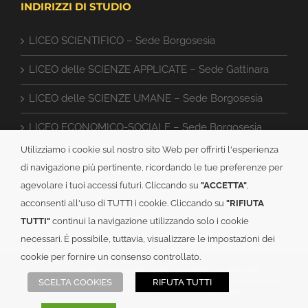
INDIRIZZI DI STUDIO
LICEO SCIENTIFICO – Sede Borgosesia
LICEO delle SCIENZE APPLICATE – Sede Gattinara
LICEO delle SCIENZE UMANE – Sede Borgosesia
LICEO ECONOMICO-SOCIALE – Sede Borgosesia
Utilizziamo i cookie sul nostro sito Web per offrirti l'esperienza
ISTITUTO TECNICO CAT – Sede Gattinara
di navigazione più pertinente, ricordando le tue preferenze per
agevolare i tuoi accessi futuri. Cliccando su
"ACCETTA"
,
acconsenti all'uso di TUTTI i cookie. Cliccando su
"RIFIUTA
TUTTI"
continui la navigazione utilizzando solo i cookie
necessari. È possibile, tuttavia, visualizzare le impostazioni dei
cookie per fornire un consenso controllato.
© 2019-
2026
ISTITUTO DI ISTRUZIONE SUPERIORE “G. FERRARI”
| All
Rights Reserved | C.F.: 82003150024 |
Informativa PRIVACY
|
Cookies policy
|
SCELTA COOKIES
RIFUTA TUTTI
Powered by
2000net Srl
| Platform
SmartWEB360°