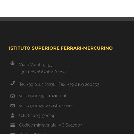
ISTITUTO SUPERIORE FERRARI-MERCURINO
Viale Varallo, 153
13011 BORGOSESIA (VC)
Tel. +39 0163 22236 | Fax. +39 0163 200253
vcis017004@istruzione.it
vcis017004@pec.istruzione.it
C.F.: 82003150024
Codice ministeriale: VCIS017004