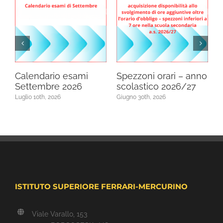
Calendario esami
Spezzoni orari – anno
T
Settembre 2026
scolastico 2026/27
a
2
Luglio 10th, 2026
Giugno 30th, 2026
G
ISTITUTO SUPERIORE FERRARI-MERCURINO
Viale Varallo, 153