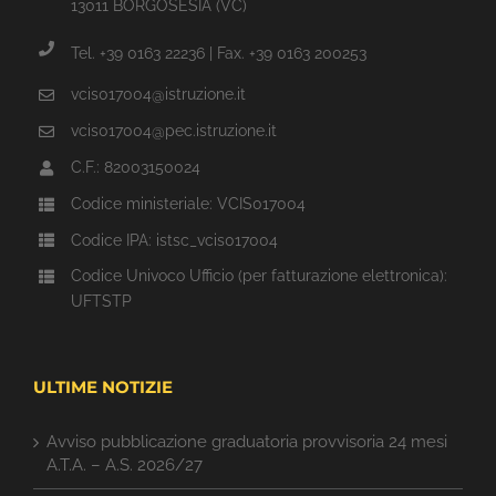
13011 BORGOSESIA (VC)
Tel. +39 0163 22236 | Fax. +39 0163 200253
vcis017004@istruzione.it
vcis017004@pec.istruzione.it
C.F.: 82003150024
Codice ministeriale: VCIS017004
Codice IPA: istsc_vcis017004
Codice Univoco Ufficio (per fatturazione elettronica):
UFTSTP
ULTIME NOTIZIE
Avviso pubblicazione graduatoria provvisoria 24 mesi
A.T.A. – A.S. 2026/27