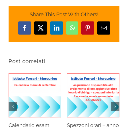
Share This Post With Others!
Facebook
X
LinkedIn
WhatsApp
Pinterest
Email
Post correlati
Calendario esami
Spezzoni orari – anno
S