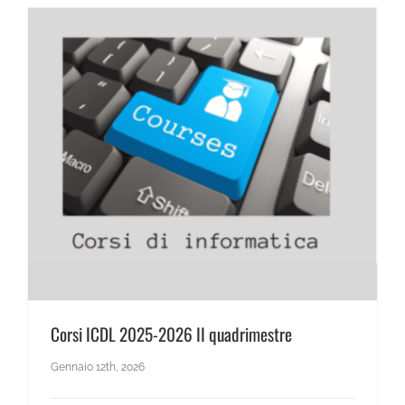
News Scientifico
Corsi ICDL 2025-2026 II quadrimestre
Gennaio 12th, 2026