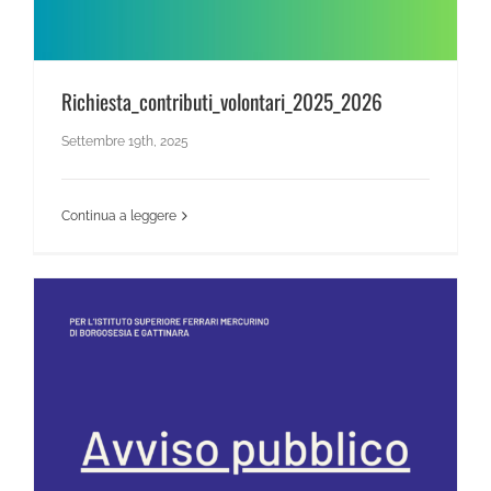
Richiesta_contributi_volontari_2025_2026
Settembre 19th, 2025
Continua a leggere
Bando educatore professionale 2025/26 – graduatoria DEFINITIVA