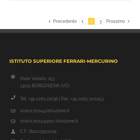
Precedente
1
2
3
Prossimo
ISTITUTO SUPERIORE FERRARI-MERCURINO
Viale Varallo, 153
13011 BORGOSESIA (VC)
Tel. +39 0163 22236 | Fax. +39 0163 200253
vcis017004@istruzione.it
vcis017004@pec.istruzione.it
C.F.: 82003150024