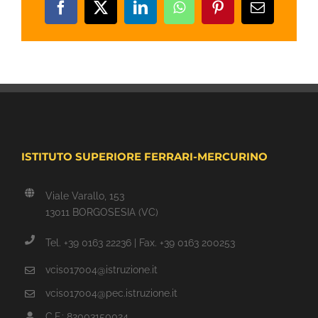
Facebook
X
LinkedIn
WhatsApp
Pinterest
Email
ISTITUTO SUPERIORE FERRARI-MERCURINO
Viale Varallo, 153
13011 BORGOSESIA (VC)
Tel. +39 0163 22236 | Fax. +39 0163 200253
vcis017004@istruzione.it
vcis017004@pec.istruzione.it
C.F.: 82003150024