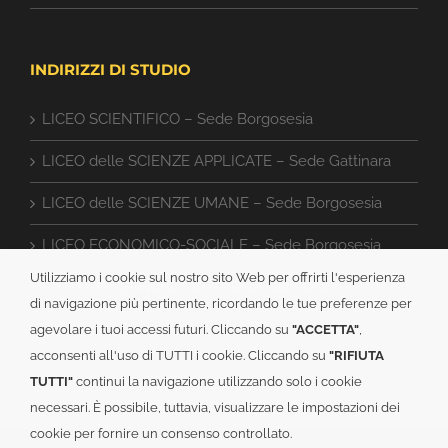
INDIRIZZI DI STUDIO
LICEO SCIENTIFICO – Sede Borgosesia
LICEO delle SCIENZE APPLICATE – Sede Gattinara
LICEO delle SCIENZE UMANE – Sede Borgosesia
LICEO ECONOMICO-SOCIALE – Sede Borgosesia
Utilizziamo i cookie sul nostro sito Web per offrirti l'esperienza
ISTITUTO TECNICO CAT – Sede Gattinara
di navigazione più pertinente, ricordando le tue preferenze per
agevolare i tuoi accessi futuri. Cliccando su
"ACCETTA"
,
acconsenti all'uso di TUTTI i cookie. Cliccando su
"RIFIUTA
TUTTI"
continui la navigazione utilizzando solo i cookie
necessari. È possibile, tuttavia, visualizzare le impostazioni dei
cookie per fornire un consenso controllato.