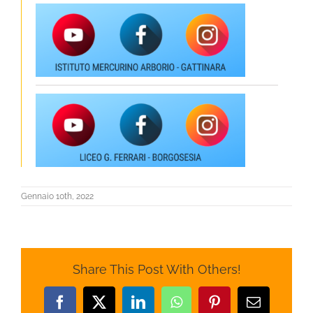
Gennaio 10th, 2022
Share This Post With Others!
Facebook
X
LinkedIn
WhatsApp
Pinterest
Email