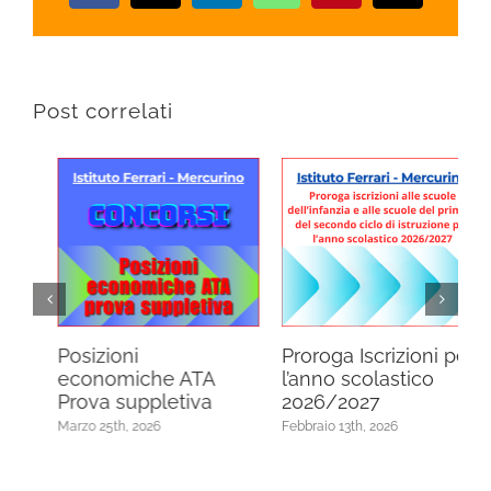
Post correlati
Proroga Iscrizioni per
Ufficio Stampa
l’anno scolastico
Gennaio 16th, 2026
2026/2027
E
Febbraio 13th, 2026
G