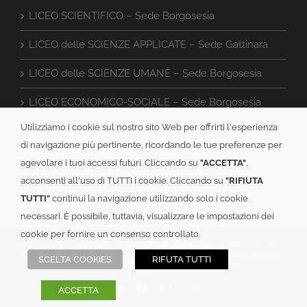
LICEO SCIENTIFICO – Sede Borgosesia
LICEO delle SCIENZE APPLICATE – Sede Gattinara
LICEO delle SCIENZE UMANE – Sede Borgosesia
LICEO ECONOMICO-SOCIALE – Sede Borgosesia
Utilizziamo i cookie sul nostro sito Web per offrirti l'esperienza
ISTITUTO TECNICO CAT – Sede Gattinara
di navigazione più pertinente, ricordando le tue preferenze per
agevolare i tuoi accessi futuri. Cliccando su
"ACCETTA"
,
acconsenti all'uso di TUTTI i cookie. Cliccando su
"RIFIUTA
TUTTI"
continui la navigazione utilizzando solo i cookie
necessari. È possibile, tuttavia, visualizzare le impostazioni dei
cookie per fornire un consenso controllato.
© 2019-
2026
ISTITUTO DI ISTRUZIONE SUPERIORE “G. FERRARI”
| All
Rights Reserved | C.F.: 82003150024 |
Informativa PRIVACY
|
Cookies policy
|
SCELTA COOKIES
RIFUTA TUTTI
Powered by
2000net Srl
| Platform
SmartWEB360°
Facebook
Facebook
Email
Email
ACCETTA