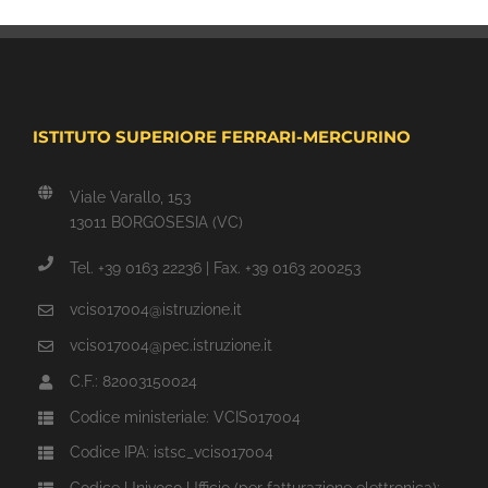
ISTITUTO SUPERIORE FERRARI-MERCURINO
Viale Varallo, 153
13011 BORGOSESIA (VC)
Tel. +39 0163 22236 | Fax. +39 0163 200253
vcis017004@istruzione.it
vcis017004@pec.istruzione.it
C.F.: 82003150024
Codice ministeriale: VCIS017004
Codice IPA: istsc_vcis017004
Codice Univoco Ufficio (per fatturazione elettronica):