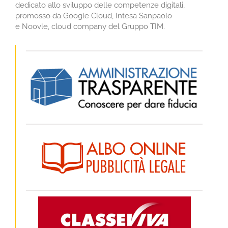
dedicato allo sviluppo delle competenze digitali,
promosso da Google Cloud, Intesa Sanpaolo
e Noovle, cloud company del Gruppo TIM.