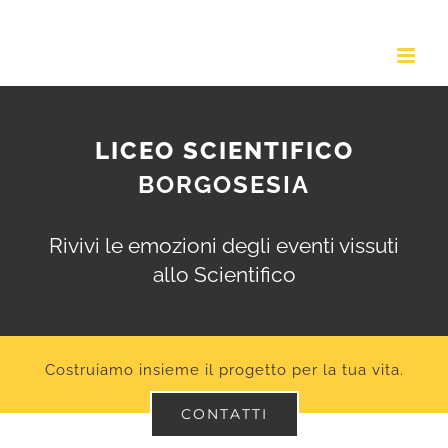
Salta
al
contenuto
LICEO SCIENTIFICO
BORGOSESIA
Rivivi le emozioni degli eventi vissuti
allo Scientifico
Costruiamo insieme il progetto per la tua vita.
CONTATTI