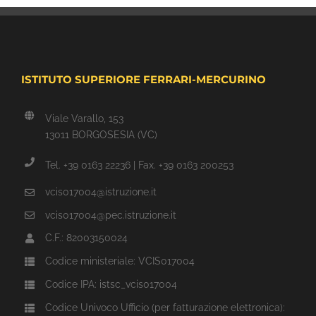
ISTITUTO SUPERIORE FERRARI-MERCURINO
Viale Varallo, 153
13011 BORGOSESIA (VC)
Tel. +39 0163 22236 | Fax. +39 0163 200253
vcis017004@istruzione.it
vcis017004@pec.istruzione.it
C.F.: 82003150024
Codice ministeriale: VCIS017004
Codice IPA: istsc_vcis017004
Codice Univoco Ufficio (per fatturazione elettronica):