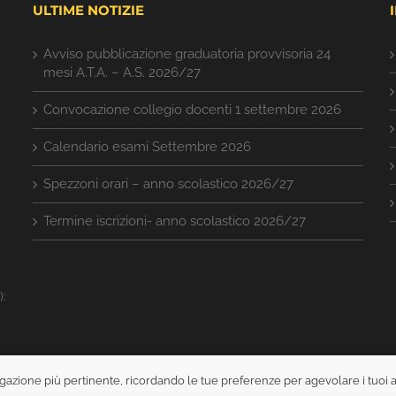
ULTIME NOTIZIE
Avviso pubblicazione graduatoria provvisoria 24
mesi A.T.A. – A.S. 2026/27
Convocazione collegio docenti 1 settembre 2026
Calendario esami Settembre 2026
Spezzoni orari – anno scolastico 2026/27
Termine iscrizioni- anno scolastico 2026/27
):
avigazione più pertinente, ricordando le tue preferenze per agevolare i tuoi 