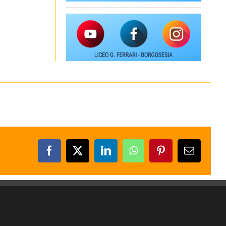
Facebook
X
LinkedIn
WhatsApp
Pinterest
Email