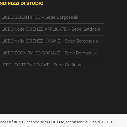
INDIRIZZI DI STUDIO
LICEO SCIENTIFICO – Sede Borgosesia
LICEO delle SCIENZE APPLICATE – Sede Gattinara
LICEO delle SCIENZE UMANE – Sede Borgosesia
LICEO ECONOMICO-SOCIALE – Sede Borgosesia
ISTITUTO TECNICO CAT – Sede Gattinara
accessi futuri. Cliccando su
"ACCETTA"
, acconsenti all'uso di TUTTI i