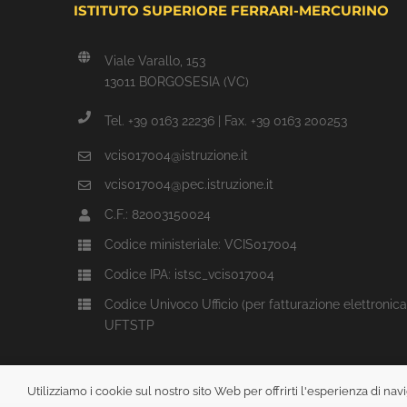
ISTITUTO SUPERIORE FERRARI-MERCURINO
Viale Varallo, 153
13011 BORGOSESIA (VC)
Tel. +39 0163 22236 | Fax. +39 0163 200253
vcis017004@istruzione.it
vcis017004@pec.istruzione.it
C.F.: 82003150024
Codice ministeriale: VCIS017004
Codice IPA: istsc_vcis017004
Codice Univoco Ufficio (per fatturazione elettronica
UFTSTP
Utilizziamo i cookie sul nostro sito Web per offrirti l'esperienza di n