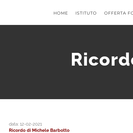
Salta
al
HOME
ISTITUTO
OFFERTA F
contenuto
Ricord
data: 12-02-2021
Ricordo di Michele Barbotto