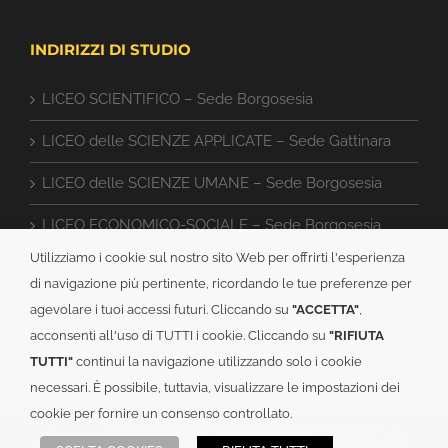
INDIRIZZI DI STUDIO
LICEO SCIENTIFICO – Sede Borgosesia
LICEO delle SCIENZE APPLICATE – Sede Gattinara
LICEO delle SCIENZE UMANE – Sede Borgosesia
LICEO ECONOMICO-SOCIALE – Sede Borgosesia
Utilizziamo i cookie sul nostro sito Web per offrirti l'esperienza
ISTITUTO TECNICO CAT – Sede Gattinara
di navigazione più pertinente, ricordando le tue preferenze per
agevolare i tuoi accessi futuri. Cliccando su
"ACCETTA"
,
acconsenti all'uso di TUTTI i cookie. Cliccando su
"RIFIUTA
TUTTI"
continui la navigazione utilizzando solo i cookie
necessari. È possibile, tuttavia, visualizzare le impostazioni dei
cookie per fornire un consenso controllato.
© 2019-
2026
ISTITUTO DI ISTRUZIONE SUPERIORE “G. FERRARI”
| All