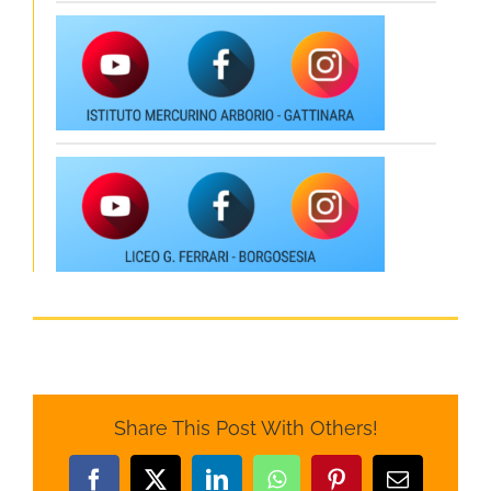
Share This Post With Others!
Facebook
X
LinkedIn
WhatsApp
Pinterest
Email