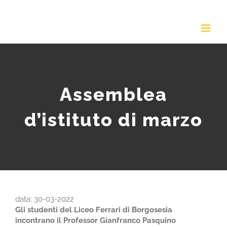
Salta
al
contenuto
Assemblea
d’istituto di marzo
data: 30-03-2022
Gli studenti del Liceo Ferrari di Borgosesia
incontrano il Professor Gianfranco Pasquino