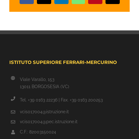
ISTITUTO SUPERIORE FERRARI-MERCURINO
Viale Varallo, 153
13011 BORGOSESIA (VC)
Tel. +39 0163 22236 | Fax. +39 0163 200253
vcis017004@istruzione.it
vcis017004@pec.istruzione.it
C.F.: 82003150024