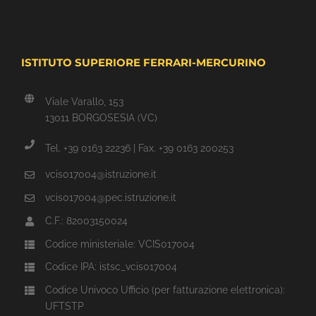
ISTITUTO SUPERIORE FERRARI-MERCURINO
Viale Varallo, 153
13011 BORGOSESIA (VC)
Tel. +39 0163 22236 | Fax. +39 0163 200253
vcis017004@istruzione.it
vcis017004@pec.istruzione.it
C.F.: 82003150024
Codice ministeriale: VCIS017004
Codice IPA: istsc_vcis017004
Codice Univoco Ufficio (per fatturazione elettronica):
UFTSTP