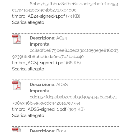
6bbd7b51fbb028afbe6021ade3ebefef1e493
e17a41a41ee39e4bb2717304d0e
timbro_AB24-signed-1.pdf
(73 KB)
Scarica allegato
Descrizione
: AC24
Impronta
:
cc8adfde879bee840ec23cc1059e3e8160d3
9239668b8b6d6cda0ed7d2bab440
timbro_AC24-signed-1.pdf
(66 KB)
Scarica allegato
Descrizione
: ADSS
Impronta
:
cdd1134fdc50bab2ee0b3d4099142bae9b71
7085396b54535cdc94201a7e7754
timbro_ADSS-signed_1.pdf
(309 KB)
Scarica allegato
Descrizione
: B014