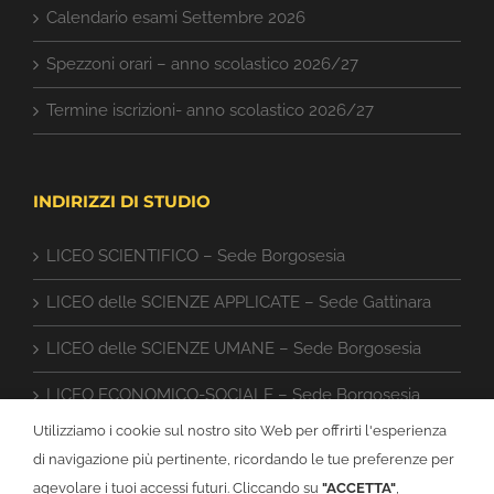
Calendario esami Settembre 2026
Spezzoni orari – anno scolastico 2026/27
Termine iscrizioni- anno scolastico 2026/27
INDIRIZZI DI STUDIO
LICEO SCIENTIFICO – Sede Borgosesia
LICEO delle SCIENZE APPLICATE – Sede Gattinara
LICEO delle SCIENZE UMANE – Sede Borgosesia
LICEO ECONOMICO-SOCIALE – Sede Borgosesia
Utilizziamo i cookie sul nostro sito Web per offrirti l'esperienza
ISTITUTO TECNICO CAT – Sede Gattinara
di navigazione più pertinente, ricordando le tue preferenze per
agevolare i tuoi accessi futuri. Cliccando su
"ACCETTA"
,