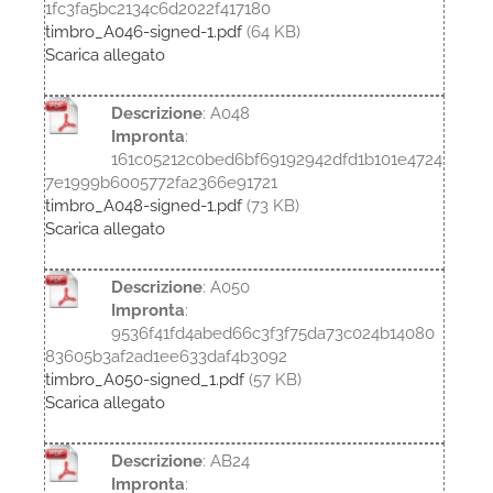
1fc3fa5bc2134c6d2022f417180
timbro_A046-signed-1.pdf
(64 KB)
Scarica allegato
Descrizione
: A048
Impronta
:
161c05212c0bed6bf69192942dfd1b101e4724
7e1999b6005772fa2366e91721
timbro_A048-signed-1.pdf
(73 KB)
Scarica allegato
Descrizione
: A050
Impronta
:
9536f41fd4abed66c3f3f75da73c024b14080
83605b3af2ad1ee633daf4b3092
timbro_A050-signed_1.pdf
(57 KB)
Scarica allegato
Descrizione
: AB24
Impronta
: