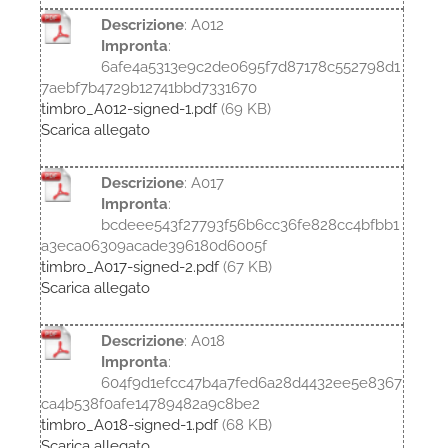
Descrizione
: A012
Impronta
:
6afe4a5313e9c2de0695f7d87178c552798d1
7aebf7b4729b12741bbd7331670
timbro_A012-signed-1.pdf
(69 KB)
Scarica allegato
Descrizione
: A017
Impronta
:
bcdeee543f27793f56b6cc36fe828cc4bfbb1
a3eca06309acade396180d6005f
timbro_A017-signed-2.pdf
(67 KB)
Scarica allegato
Descrizione
: A018
Impronta
:
604f9d1efcc47b4a7fed6a28d4432ee5e8367
ca4b538f0afe14789482a9c8be2
timbro_A018-signed-1.pdf
(68 KB)
Scarica allegato