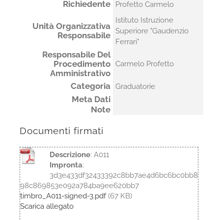
Richiedente
Profetto Carmelo
Istituto Istruzione
Unità Organizzativa
Superiore "Gaudenzio
Responsabile
Ferrari"
Responsabile Del
Procedimento
Carmelo Profetto
Amministrativo
Categoria
Graduatorie
Meta Dati
Note
Documenti firmati
Descrizione
: A011
Impronta
:
3d3e433df32433392c8bb7ae4d6bc6bc0bb8
98c869853e092a784ba9ee620bb7
timbro_A011-signed-3.pdf
(67 KB)
Scarica allegato