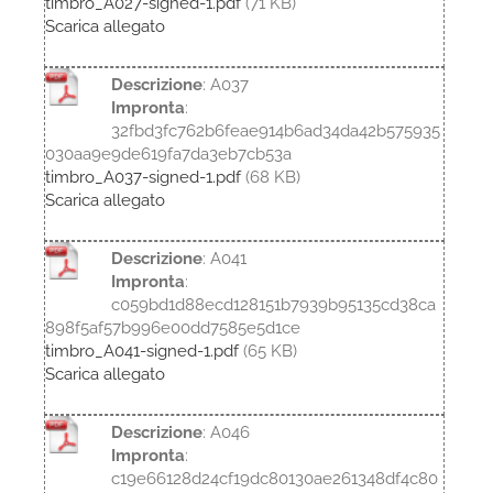
timbro_A027-signed-1.pdf
(71 KB)
Scarica allegato
Descrizione
: A037
Impronta
:
32fbd3fc762b6feae914b6ad34da42b575935
030aa9e9de619fa7da3eb7cb53a
timbro_A037-signed-1.pdf
(68 KB)
Scarica allegato
Descrizione
: A041
Impronta
:
c059bd1d88ecd128151b7939b95135cd38ca
898f5af57b996e00dd7585e5d1ce
timbro_A041-signed-1.pdf
(65 KB)
Scarica allegato
Descrizione
: A046
Impronta
:
c19e66128d24cf19dc80130ae261348df4c80