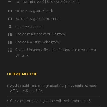
Tel. +39 0163 22236 | Fax. +39 0163 200253
vcis017004@istruzione.it
vcis017004@pec.istruzione.it
C.F.: 82003150024
Codice ministeriale: VCIS017004
Codice IPA: istsc_vcis017004
Codice Univoco Ufficio (per fatturazione elettronica):
UFTSTP
ULTIME NOTIZIE
Avviso pubblicazione graduatoria provvisoria 24 mesi
A.T.A. – A.S. 2026/27
Convocazione collegio docenti 1 settembre 2026