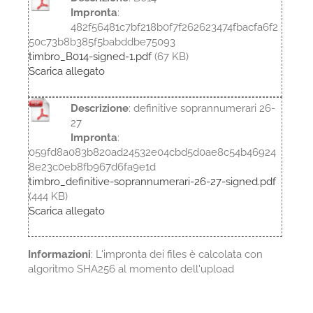
Impronta
:
482f56481c7bf218b0f7f262623474fbacfa6f2
50c73b8b385f5babddbe75093
timbro_B014-signed-1.pdf
(67 KB)
Scarica allegato
Descrizione
: definitive soprannumerari 26-
27
Impronta
:
059fd8a083b820ad24532e04cbd5d0ae8c54b46924
8e23c0eb8fb967d6fa9e1d
timbro_definitive-soprannumerari-26-27-signed.pdf
(444 KB)
Scarica allegato
Informazioni
: L'impronta dei files è calcolata con
algoritmo SHA256 al momento dell'upload