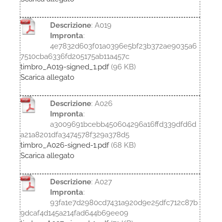
Descrizione
: A019
Impronta
:
4e7832d603f01a0396e5bf23b372ae9035a6
7510cba6336fd205175ab11a457c
timbro_A019-signed_1.pdf
(96 KB)
Scarica allegato
Descrizione
: A026
Impronta
:
a3009691bcebb450604296a16ffd339dfd6d
a21a8201dfa3474578f329a378d5
timbro_A026-signed-1.pdf
(68 KB)
Scarica allegato
Descrizione
: A027
Impronta
:
93fa1e7d2980cd7431a920d9e25dfc712c87b
9dcaf4d145a214fad644b69ee09