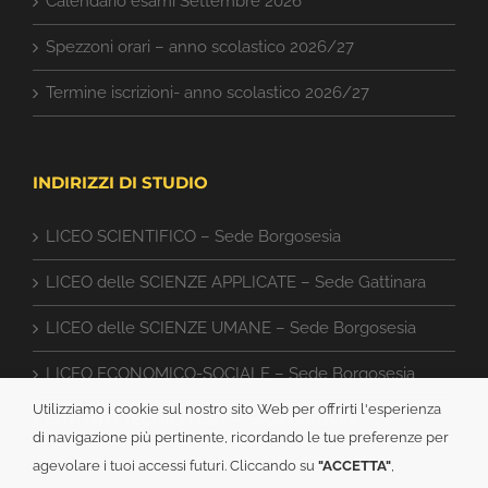
Calendario esami Settembre 2026
Spezzoni orari – anno scolastico 2026/27
Termine iscrizioni- anno scolastico 2026/27
INDIRIZZI DI STUDIO
LICEO SCIENTIFICO – Sede Borgosesia
LICEO delle SCIENZE APPLICATE – Sede Gattinara
LICEO delle SCIENZE UMANE – Sede Borgosesia
LICEO ECONOMICO-SOCIALE – Sede Borgosesia
Utilizziamo i cookie sul nostro sito Web per offrirti l'esperienza
ISTITUTO TECNICO CAT – Sede Gattinara
di navigazione più pertinente, ricordando le tue preferenze per
agevolare i tuoi accessi futuri. Cliccando su
"ACCETTA"
,