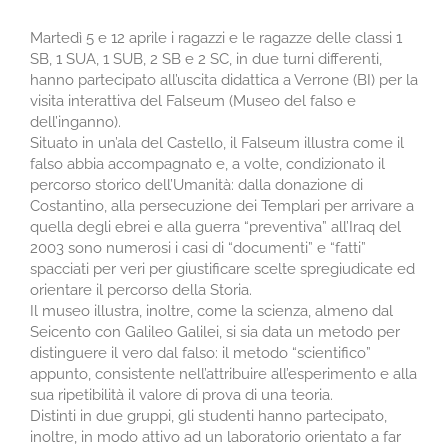
Martedì 5 e 12 aprile i ragazzi e le ragazze delle classi 1
SB, 1 SUA, 1 SUB, 2 SB e 2 SC, in due turni differenti,
hanno partecipato all’uscita didattica a Verrone (BI) per la
visita interattiva del Falseum (Museo del falso e
dell’inganno).
Situato in un’ala del Castello, il Falseum illustra come il
falso abbia accompagnato e, a volte, condizionato il
percorso storico dell’Umanità: dalla donazione di
Costantino, alla persecuzione dei Templari per arrivare a
quella degli ebrei e alla guerra “preventiva” all’Iraq del
2003 sono numerosi i casi di “documenti” e “fatti”
spacciati per veri per giustificare scelte spregiudicate ed
orientare il percorso della Storia.
Il museo illustra, inoltre, come la scienza, almeno dal
Seicento con Galileo Galilei, si sia data un metodo per
distinguere il vero dal falso: il metodo “scientifico”
appunto, consistente nell’attribuire all’esperimento e alla
sua ripetibilità il valore di prova di una teoria.
Distinti in due gruppi, gli studenti hanno partecipato,
inoltre, in modo attivo ad un laboratorio orientato a far