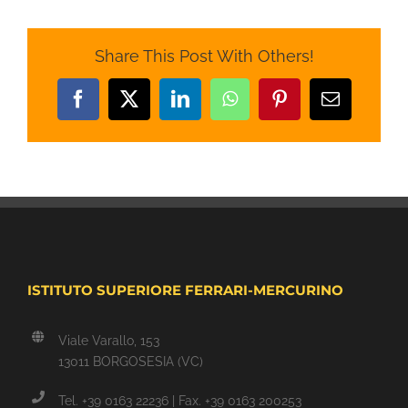
Share This Post With Others!
Facebook
X
LinkedIn
WhatsApp
Pinterest
Email
ISTITUTO SUPERIORE FERRARI-MERCURINO
Viale Varallo, 153
13011 BORGOSESIA (VC)
Tel. +39 0163 22236 | Fax. +39 0163 200253