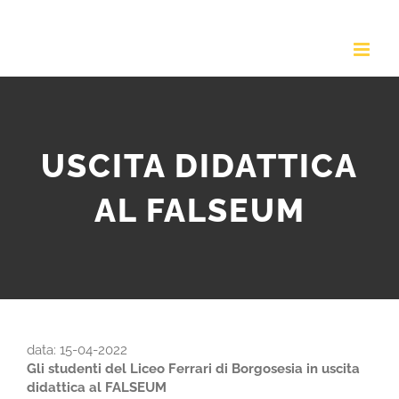
Salta
al
contenuto
USCITA DIDATTICA
AL FALSEUM
data: 15-04-2022
Gli studenti del Liceo Ferrari di Borgosesia in uscita
didattica al FALSEUM